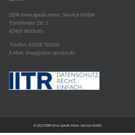
DSM drive.speak.move. Service GmbH
Tönisheider Str. 2
42489 Wülfrath
Telefon: 02058 783300
E-Mail: shop@dsm-service.de
© 2023 DSM drive.speak.move. Service GmbH