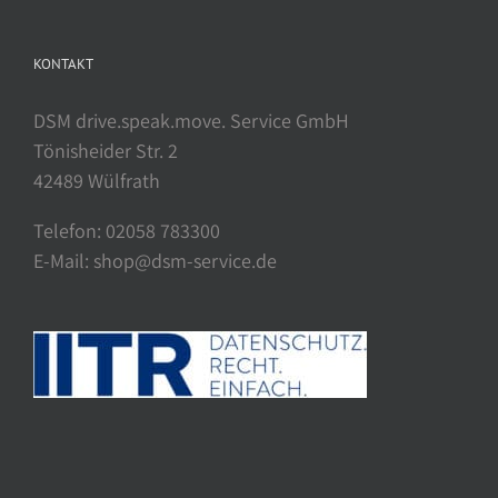
KONTAKT
DSM drive.speak.move. Service GmbH
Tönisheider Str. 2
42489 Wülfrath
Telefon: 02058 783300
E-Mail: shop@dsm-service.de